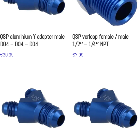
QSP aluminium Y adapter male
QSP verloop female / male
D04 – D04 – D04
1/2″ – 1/4″ NPT
€
30.99
€
7.99