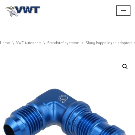
Ga
naar
de
inhoud
Home
\
VWT Autosport
\
Brandstof systeem
\
Slang koppelingen adapters 