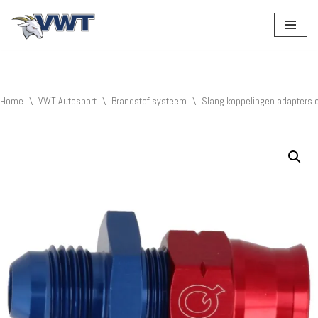
Ga
naar
de
inhoud
Home
\
VWT Autosport
\
Brandstof systeem
\
Slang koppelingen adapters 