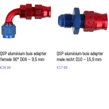
QSP aluminium buis adapter
QSP aluminium buis adapter
female 90° D06 – 9,5 mm
male recht D10 – 15,9 mm
€
39.99
€
17.99
Neve
| Mogelijk gemaakt door
WordPress