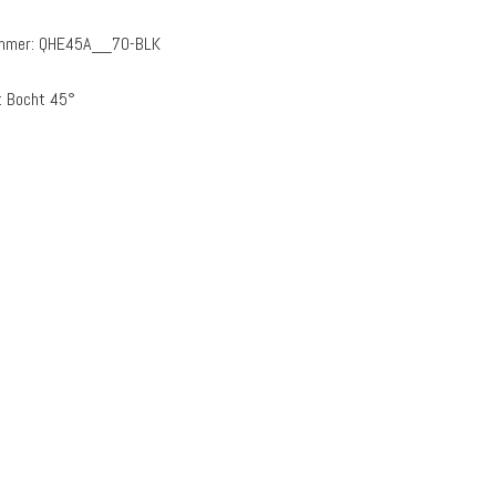
ummer:
QHE45A__70-BLK
:
Bocht 45°