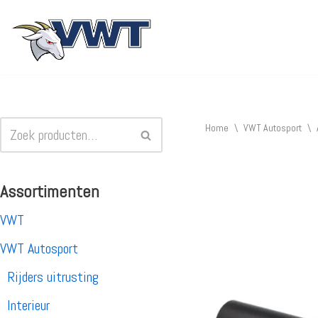
Ga
naar
de
inhoud
Home
\
VWT Autosport
\
Assortimenten
VWT
VWT Autosport
Rijders uitrusting
Interieur