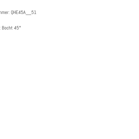
ummer:
QHE45A__51
:
Bocht 45°