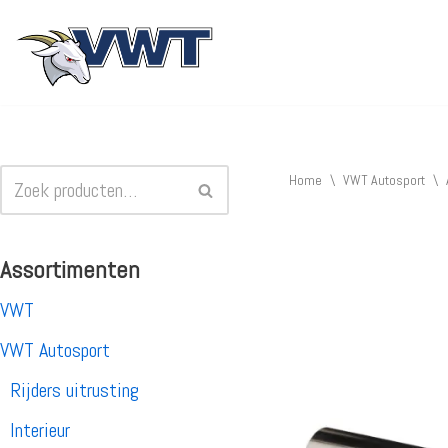
Ga
naar
de
inhoud
Home
\
VWT Autosport
\
Assortimenten
VWT
VWT Autosport
Rijders uitrusting
Interieur