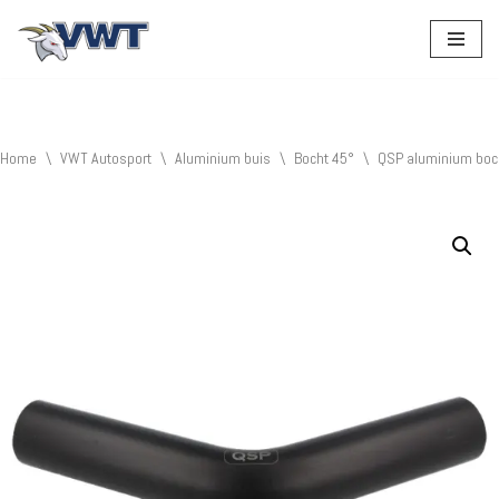
Ga
naar
de
inhoud
Home
\
VWT Autosport
\
Aluminium buis
\
Bocht 45°
\
QSP aluminium boc