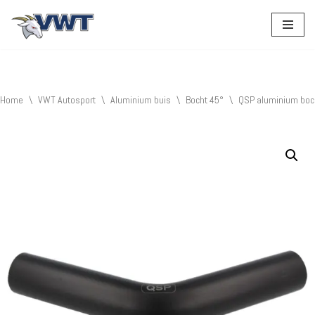
Ga
naar
de
inhoud
Home
\
VWT Autosport
\
Aluminium buis
\
Bocht 45°
\
QSP aluminium boc