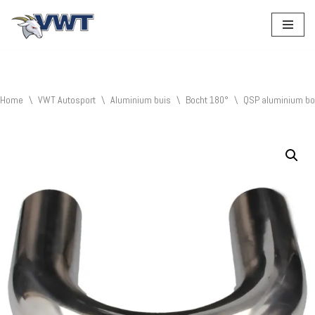
Ga
naar
de
inhoud
Home
\
VWT Autosport
\
Aluminium buis
\
Bocht 180°
\
QSP aluminium bo