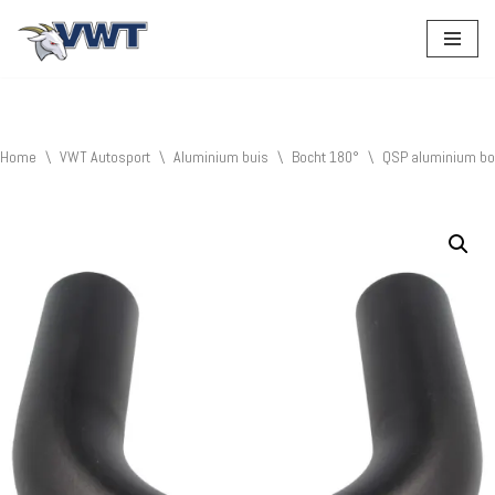
Ga
naar
de
inhoud
Home
\
VWT Autosport
\
Aluminium buis
\
Bocht 180°
\
QSP aluminium bo