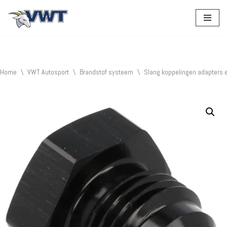
Ga
naar
de
inhoud
Home
\
VWT Autosport
\
Brandstof systeem
\
Slang koppelingen adapters 