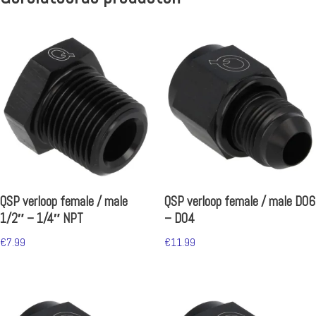
QSP verloop female / male
QSP verloop female / male D06
1/2″ – 1/4″ NPT
– D04
€
7.99
€
11.99