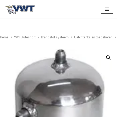
Ga
naar
de
inhoud
Home
\
VWT Autosport
\
Brandstof systeem
\
Catchtanks en toebehoren
\