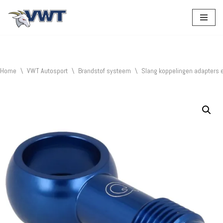
Ga
naar
de
inhoud
Home
\
VWT Autosport
\
Brandstof systeem
\
Slang koppelingen adapters 