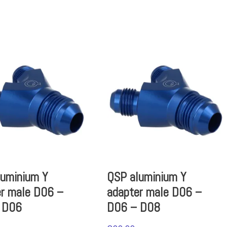
luminium Y
QSP aluminium Y
er male D06 –
adapter male D06 –
 D06
D06 – D08