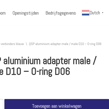
Dutch
oom
Openingstijden
Bedrijfsgegevens
▼
 verbinders blauw
\
QSP aluminium adapter male / male D10 – O-ring D06
 aluminium adapter male /
e D10 – O-ring D06
Toevoegen aan winkelwagen