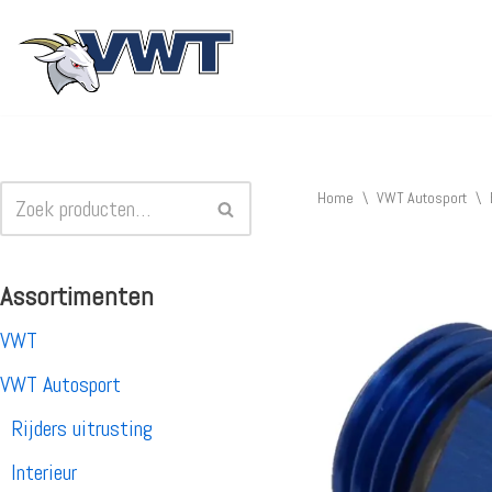
Ga
naar
de
inhoud
Home
\
VWT Autosport
\
Assortimenten
VWT
VWT Autosport
Rijders uitrusting
Interieur