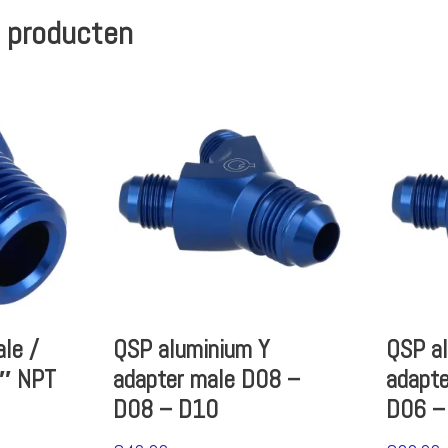
 producten
le /
QSP aluminium Y
QSP a
4″ NPT
adapter male D08 –
adapt
D08 – D10
D06 –