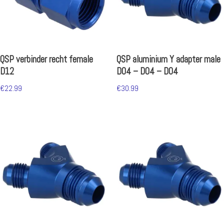
QSP verbinder recht female
QSP aluminium Y adapter male
D12
D04 – D04 – D04
€
22.99
€
30.99