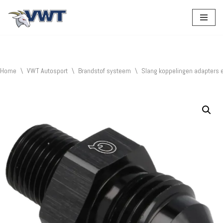
Ga
naar
de
inhoud
Home
\
VWT Autosport
\
Brandstof systeem
\
Slang koppelingen adapters 