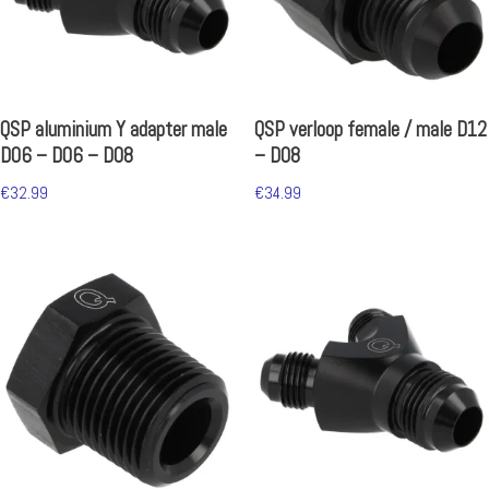
QSP aluminium Y adapter male
QSP verloop female / male D12
D06 – D06 – D08
– D08
€
32.99
€
34.99