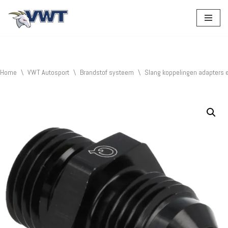
Ga
naar
de
inhoud
Home
\
VWT Autosport
\
Brandstof systeem
\
Slang koppelingen adapters 