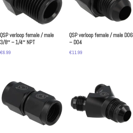
QSP verloop female / male
QSP verloop female / male D06
3/8″ – 1/4″ NPT
– D04
€
6.99
€
11.99