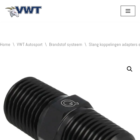
Ga
naar
de
inhoud
Home
\
VWT Autosport
\
Brandstof systeem
\
Slang koppelingen adapters 