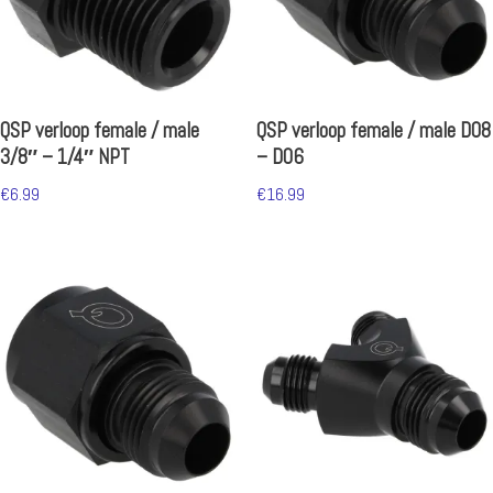
QSP verloop female / male
QSP verloop female / male D08
3/8″ – 1/4″ NPT
– D06
€
6.99
€
16.99