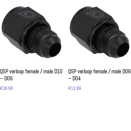
QSP verloop female / male D10
QSP verloop female / male D06
– D06
– D04
€
28.99
€
11.99