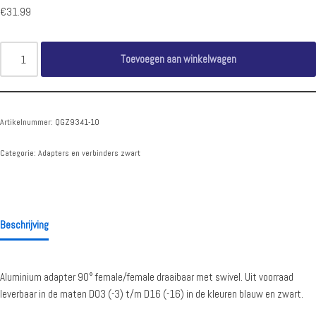
€
31.99
Toevoegen aan winkelwagen
Artikelnummer:
QGZ9341-10
Categorie:
Adapters en verbinders zwart
Beschrijving
Aluminium adapter 90° female/female draaibaar met swivel. Uit voorraad
leverbaar in de maten D03 (-3) t/m D16 (-16) in de kleuren blauw en zwart.