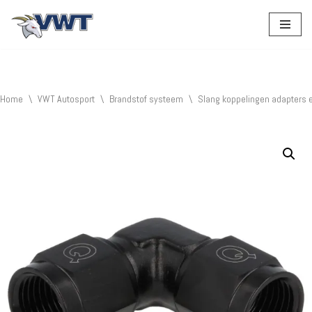
Ga
naar
de
inhoud
Home
\
VWT Autosport
\
Brandstof systeem
\
Slang koppelingen adapters 