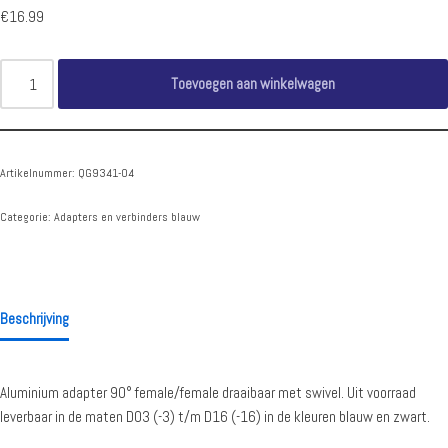
€
16.99
Toevoegen aan winkelwagen
Artikelnummer:
QG9341-04
Categorie:
Adapters en verbinders blauw
Beschrijving
Aluminium adapter 90° female/female draaibaar met swivel. Uit voorraad
leverbaar in de maten D03 (-3) t/m D16 (-16) in de kleuren blauw en zwart.