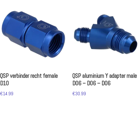
QSP verbinder recht female
QSP aluminium Y adapter male
D10
D06 – D06 – D06
€
14.99
€
30.99