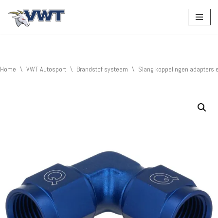
Ga
naar
de
inhoud
Home
\
VWT Autosport
\
Brandstof systeem
\
Slang koppelingen adapters 