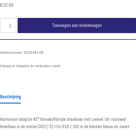
€
20.99
Toevoegen aan winkelwagen
Artikelnummer:
QGZ9391-06
Categorie:
Adapters en verbinders zwart
Beschrijving
Aluminium adapter 45° female/female draaibaar met swivel. Uit voorraad
leverbaar in de maten D03 (-3) t/m D16 (-16) in de kleuren blauw en zwart.