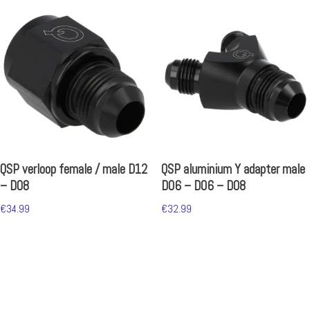
QSP verloop female / male D12
QSP aluminium Y adapter male
– D08
D06 – D06 – D08
€
34.99
€
32.99