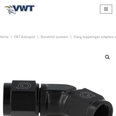
Ga
naar
de
inhoud
Home
\
VWT Autosport
\
Brandstof systeem
\
Slang koppelingen adapters 