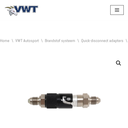
Ga
naar
de
inhoud
Home
\
VWT Autosport
\
Brandstof systeem
\
Quick-disconnect adapters
\