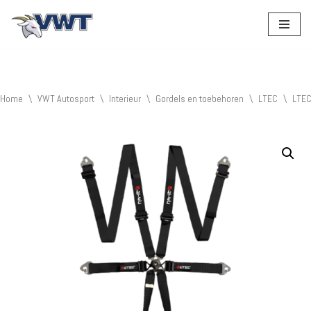
Ga
naar
de
inhoud
Home
\
VWT Autosport
\
Interieur
\
Gordels en toebehoren
\
LTEC
\
LTEC