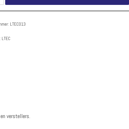
ummer:
LTEC013
:
LTEC
n verstellers.