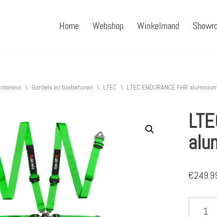
Home
Webshop
Winkelmand
Showr
Interieur
\
Gordels en toebehoren
\
LTEC
\
LTEC ENDURANCE FHR aluminium
LTE
alu
€
249.9