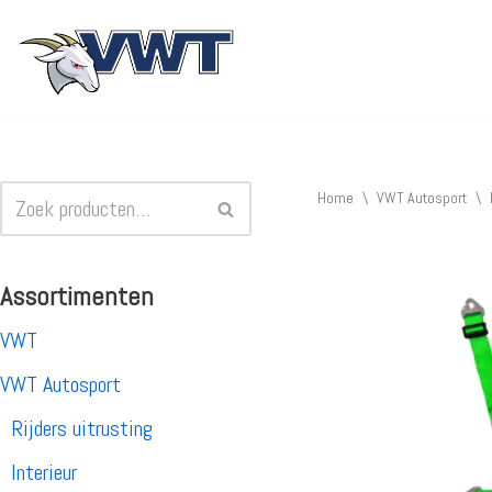
Ga
naar
de
inhoud
Home
\
VWT Autosport
\
Assortimenten
VWT
VWT Autosport
Rijders uitrusting
Interieur