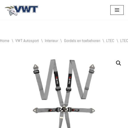
Ga
naar
de
inhoud
Home
\
VWT Autosport
\
Interieur
\
Gordels en toebehoren
\
LTEC
\
LTEC