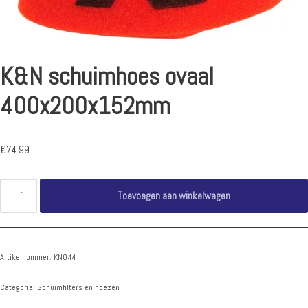
K&N schuimhoes ovaal
400x200x152mm
€
74.99
Toevoegen aan winkelwagen
Artikelnummer:
KN044
Categorie:
Schuimfilters en hoezen