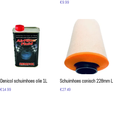
€
9.99
Denicol schuimhoes olie 1L
Schuimhoes conisch 228mm L
€
14.99
€
27.49