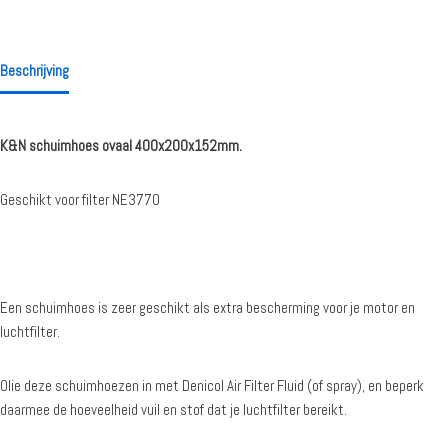
Beschrijving
K&N schuimhoes ovaal 400x200x152mm.
Geschikt voor filter NE3770
Een schuimhoes is zeer geschikt als extra bescherming voor je motor en
luchtfilter.
Olie deze schuimhoezen in met Denicol Air Filter Fluid (of spray), en beperk
daarmee de hoeveelheid vuil en stof dat je luchtfilter bereikt.