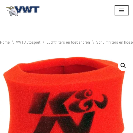
Ga
naar
de
inhoud
Home
\
VWT Autosport
\
Luchtfilters en toebehoren
\
Schuimfilters en hoez