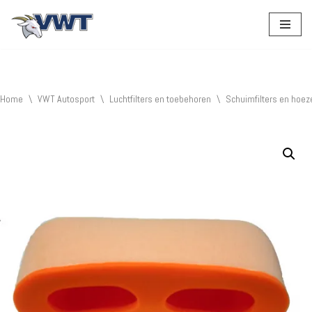
Ga
naar
de
inhoud
Home
\
VWT Autosport
\
Luchtfilters en toebehoren
\
Schuimfilters en hoez