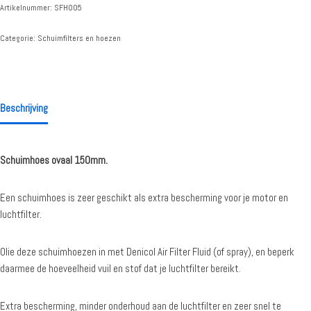
Artikelnummer:
SFH005
Categorie:
Schuimfilters en hoezen
Beschrijving
Schuimhoes ovaal 150mm.
Een schuimhoes is zeer geschikt als extra bescherming voor je motor en
luchtfilter.
Olie deze schuimhoezen in met Denicol Air Filter Fluid (of spray), en beperk
daarmee de hoeveelheid vuil en stof dat je luchtfilter bereikt.
Extra bescherming, minder onderhoud aan de luchtfilter en zeer snel te