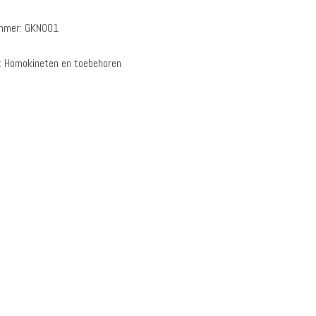
ummer:
GKN001
:
Homokineten en toebehoren