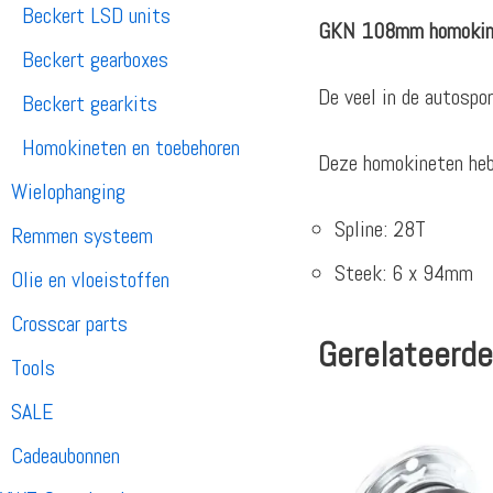
Beckert LSD units
GKN 108mm homokin
Beckert gearboxes
De veel in de autosp
Beckert gearkits
Homokineten en toebehoren
Deze homokineten heb
Wielophanging
Spline: 28T
Remmen systeem
Steek: 6 x 94mm
Olie en vloeistoffen
Crosscar parts
Gerelateerde
Tools
SALE
Cadeaubonnen