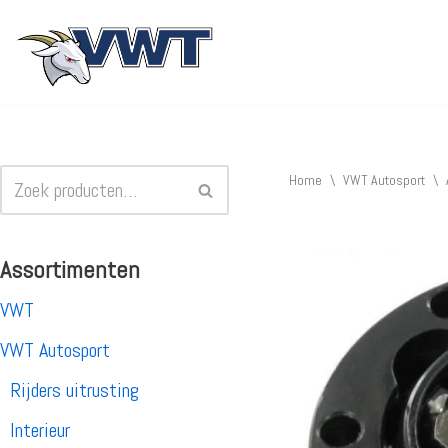
Ga
naar
de
inhoud
Home
\
VWT Autosport
\
Assortimenten
VWT
VWT Autosport
Rijders uitrusting
Interieur