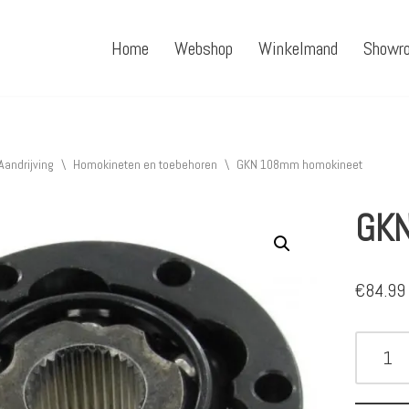
Home
Webshop
Winkelmand
Showr
Aandrijving
\
Homokineten en toebehoren
\
GKN 108mm homokineet
GKN
€
84.99