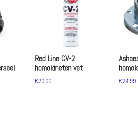
Red Line CV-2
Ashoe
rseel
homokineten vet
homok
€
29.99
€
24.99