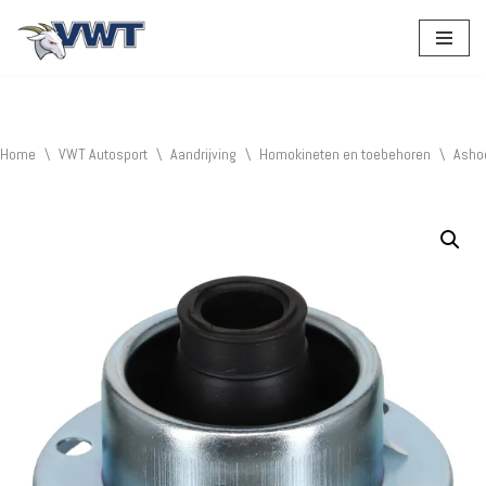
Ga
naar
de
inhoud
Home
\
VWT Autosport
\
Aandrijving
\
Homokineten en toebehoren
\
Asho