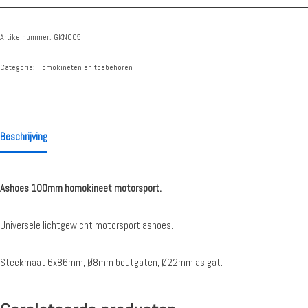
Artikelnummer:
GKN005
Categorie:
Homokineten en toebehoren
Beschrijving
Ashoes 100mm homokineet motorsport.
Universele lichtgewicht motorsport ashoes.
Steekmaat 6x86mm, Ø8mm boutgaten, Ø22mm as gat.