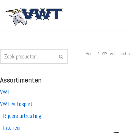
Ga
naar
de
inhoud
Home
\
VWT Autosport
\
Assortimenten
VWT
VWT Autosport
Rijders uitrusting
Interieur