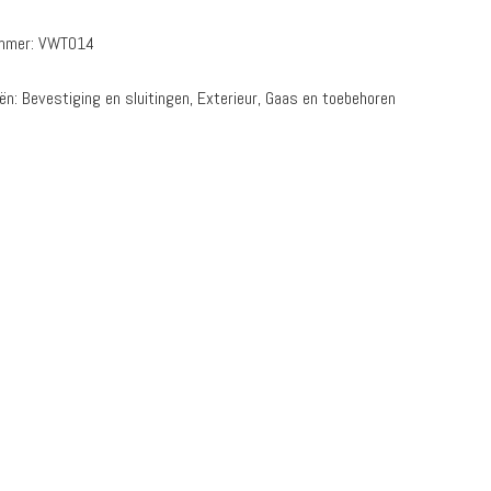
ummer:
VWT014
eën:
Bevestiging en sluitingen
,
Exterieur
,
Gaas en toebehoren