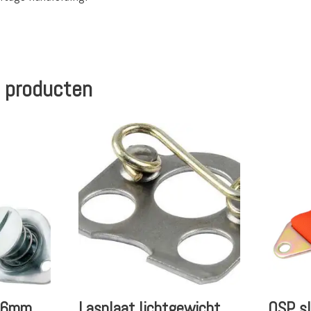
 producten
7.6mm
Lasplaat lichtgewicht
QSP s