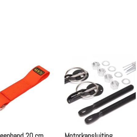
leepband 20 cm
Motorkapsluiting