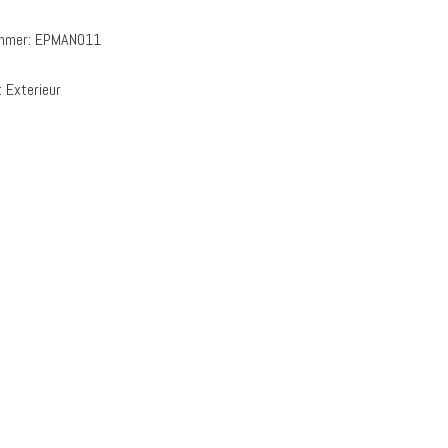
ummer:
EPMAN011
:
Exterieur