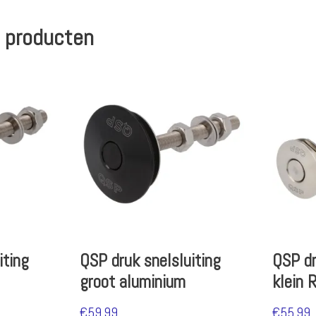
 producten
iting
QSP druk snelsluiting
QSP dr
groot aluminium
klein 
€
59.99
€
55.99