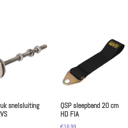
uk snelsluiting
QSP sleepband 20 cm
RVS
HD FIA
€
16.99