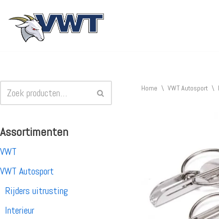
Ga
naar
de
inhoud
Home
\
VWT Autosport
\
Assortimenten
VWT
VWT Autosport
Rijders uitrusting
Interieur