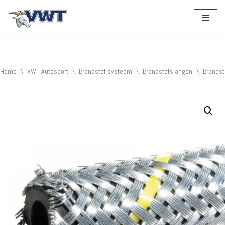
Ga
naar
de
inhoud
Home
\
VWT Autosport
\
Brandstof systeem
\
Brandstofslangen
\
Brands