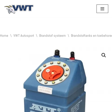
Ga
naar
de
inhoud
Home
\
VWT Autosport
\
Brandstof systeem
\
Brandstoftanks en toebehore