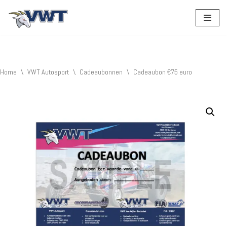
Ga
naar
de
inhoud
Home
\
VWT Autosport
\
Cadeaubonnen
\
Cadeaubon €75 euro