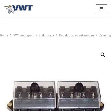
Ga
naar
de
inhoud
Home
\
VWT Autosport
\
Elektronica
\
Kabeldoos en zekeringen
\
Zekerin