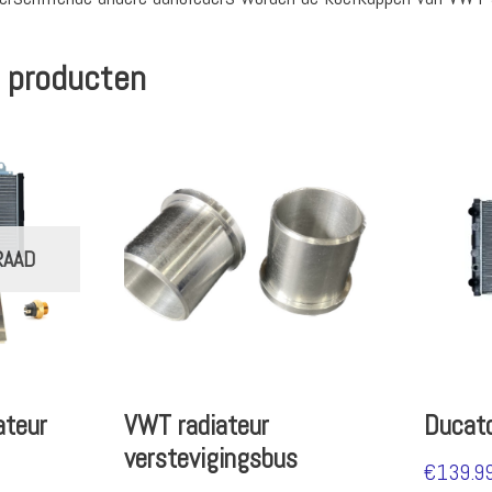
 producten
RAAD
ateur
VWT radiateur
Ducato
verstevigingsbus
€
139.9