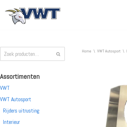
Ga
naar
de
inhoud
Home
\
VWT Autosport
\
Assortimenten
VWT
VWT Autosport
Rijders uitrusting
Interieur