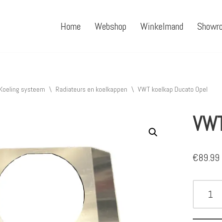
Home
Webshop
Winkelmand
Showr
Koeling systeem
\
Radiateurs en koelkappen
\
VWT koelkap Ducato Opel
VWT
€
89.99