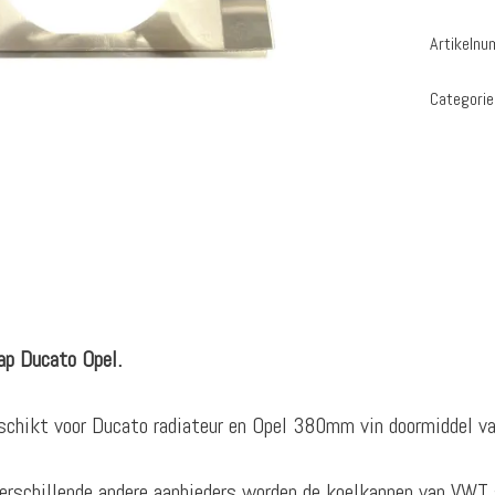
Artikeln
Categorie
p Ducato Opel.
chikt voor Ducato radiateur en Opel 380mm vin doormiddel va
verschillende andere aanbieders worden de koelkappen van VWT 