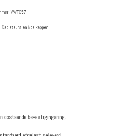
ummer:
VWT057
:
Radiateurs en koelkappen
n opstaande bevestigingsring.
standaard afgelast geleverd.