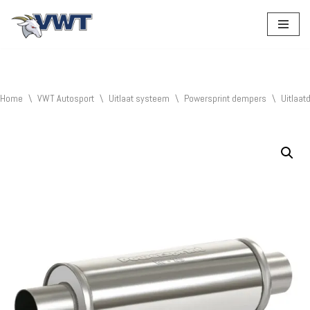
Ga
naar
de
inhoud
Home
\
VWT Autosport
\
Uitlaat systeem
\
Powersprint dempers
\
Uitlaa