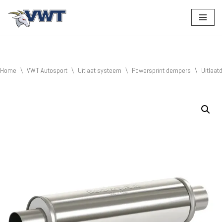
Ga
naar
de
inhoud
Home
\
VWT Autosport
\
Uitlaat systeem
\
Powersprint dempers
\
Uitlaa