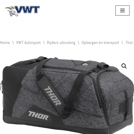
Ga
naar
de
inhoud
Home
\
VWT Autosport
\
Rijders uitrusting
\
Opbergen en transport
\
Thor 