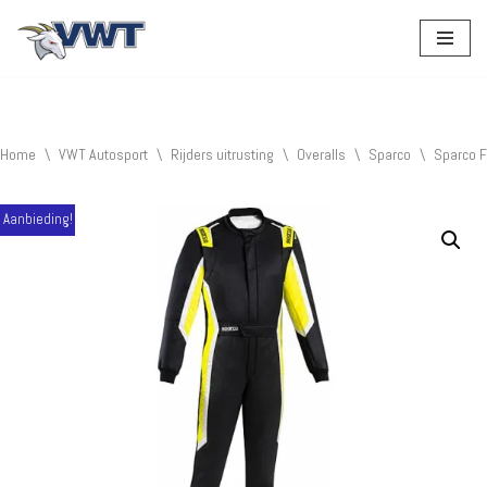
Ga
naar
de
inhoud
Home
\
VWT Autosport
\
Rijders uitrusting
\
Overalls
\
Sparco
\
Sparco FI
Aanbieding!