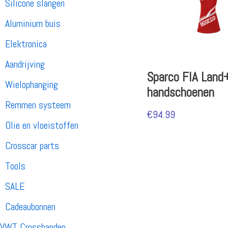
Silicone slangen
Aluminium buis
Elektronica
Aandrijving
Sparco FIA Land
Wielophanging
handschoenen
Remmen systeem
€
94.99
Olie en vloeistoffen
Crosscar parts
Tools
SALE
Cadeaubonnen
VWT Crossbanden