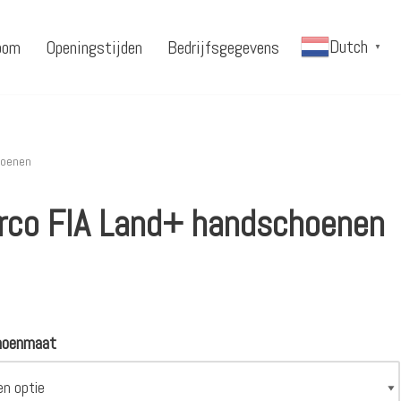
Dutch
oom
Openingstijden
Bedrijfsgegevens
▼
hoenen
rco FIA Land+ handschoenen
hoenmaat