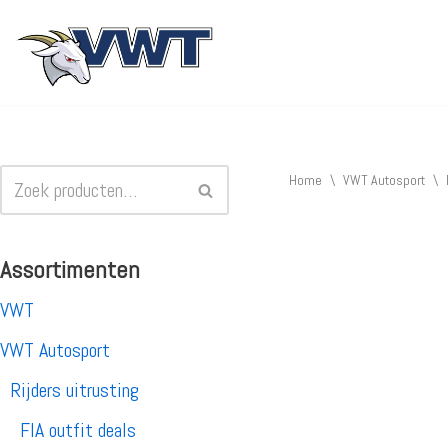
Ga
naar
de
inhoud
Home
\
VWT Autosport
\
Assortimenten
VWT
VWT Autosport
Rijders uitrusting
FIA outfit deals