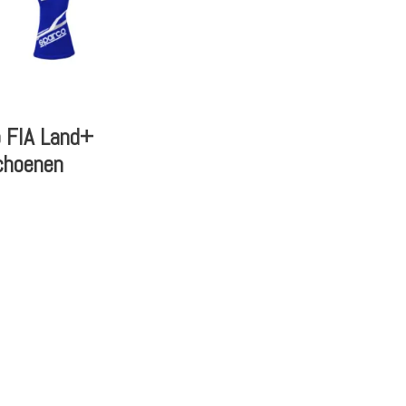
o FIA Land+
choenen