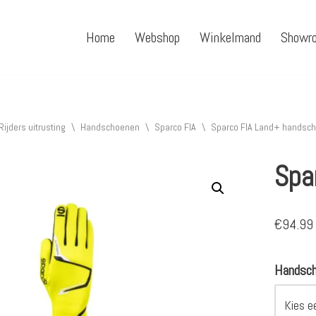
Home
Webshop
Winkelmand
Showr
Rijders uitrusting
\
Handschoenen
\
Sparco FIA
\
Sparco FIA Land+ handsc
Spa
€
94.99
Handsc