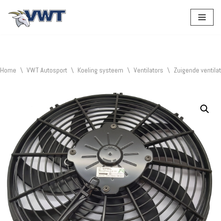
Ga
naar
de
inhoud
Home
\
VWT Autosport
\
Koeling systeem
\
Ventilators
\
Zuigende ventila