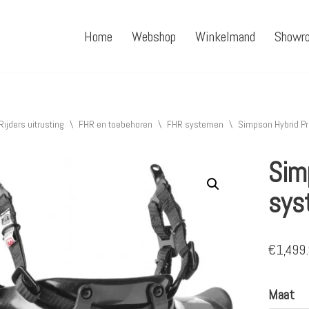
Home
Webshop
Winkelmand
Showr
Rijders uitrusting
\
FHR en toebehoren
\
FHR systemen
\
Simpson Hybrid Pr
Sim
sys
€
1,499
Maat