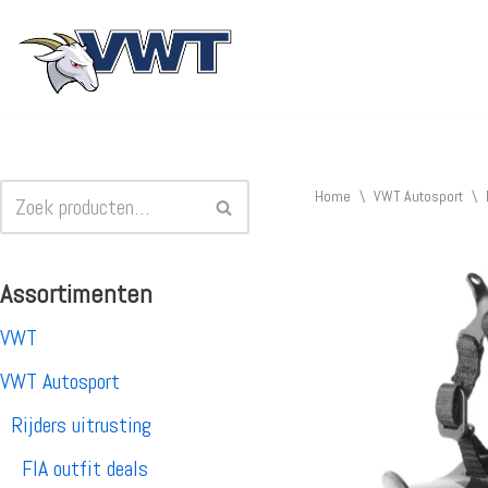
Ga
naar
de
inhoud
Home
\
VWT Autosport
\
Assortimenten
VWT
VWT Autosport
Rijders uitrusting
FIA outfit deals