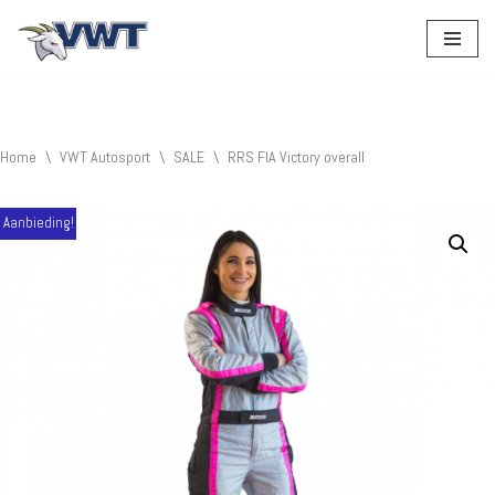
Ga
naar
de
inhoud
Home
\
VWT Autosport
\
SALE
\
RRS FIA Victory overall
Aanbieding!