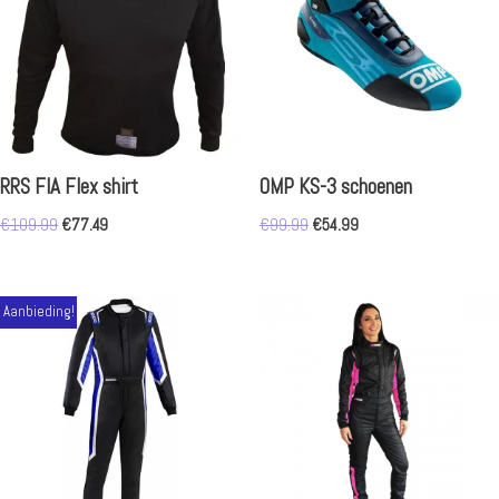
RRS FIA Flex shirt
OMP KS-3 schoenen
€
109.99
€
77.49
€
99.99
€
54.99
Aanbieding!