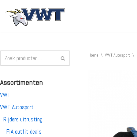
Ga
naar
de
inhoud
Home
\
VWT Autosport
\
Assortimenten
VWT
VWT Autosport
Rijders uitrusting
FIA outfit deals