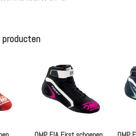
 producten
nen
OMP FIA First schoenen
OMP FI