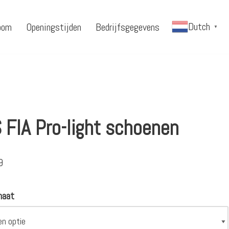
Dutch
oom
Openingstijden
Bedrijfsgegevens
▼
 FIA Pro-light schoenen
9
maat