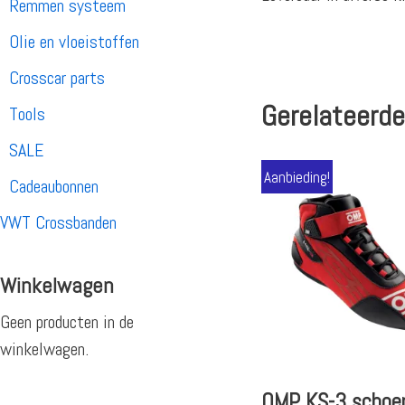
Remmen systeem
Olie en vloeistoffen
Crosscar parts
Gerelateerde
Tools
SALE
Aanbieding!
Cadeaubonnen
VWT Crossbanden
Winkelwagen
Geen producten in de
winkelwagen.
OMP KS-3 schoe