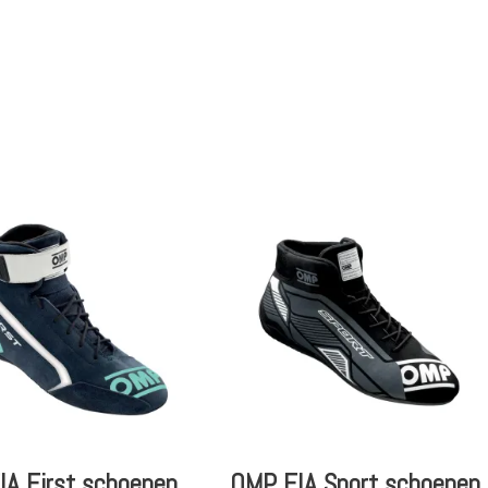
A First schoenen
OMP FIA Sport schoenen