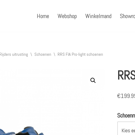
Home
Webshop
Winkelmand
Showr
Rijders uitrusting
\
Schoenen
\
RRS FIA Pro-light schoenen
RRS
€
199.9
Schoen