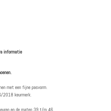
a informatie
oenen.
nen met een fijne pasvorm.
6/2018 keurmerk.
kleuren en de maten 39 t/m 46.