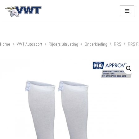
Ga
naar
de
inhoud
Home
\
VWT Autosport
\
Rijders uitrusting
\
Onderkleding
\
RRS
\
RRS F