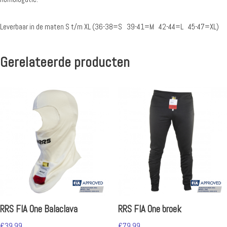
Leverbaar in de maten S t/m XL (36-38=S 39-41=M 42-44=L 45-47=XL)
Gerelateerde producten
RRS FIA One Balaclava
RRS FIA One broek
€
39.99
€
79.99