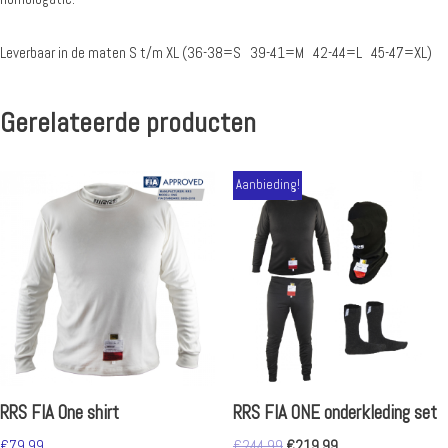
Leverbaar in de maten S t/m XL (36-38=S 39-41=M 42-44=L 45-47=XL)
Gerelateerde producten
Aanbieding!
RRS FIA One shirt
RRS FIA ONE onderkleding set
€
79.99
€
244.99
€
219.99