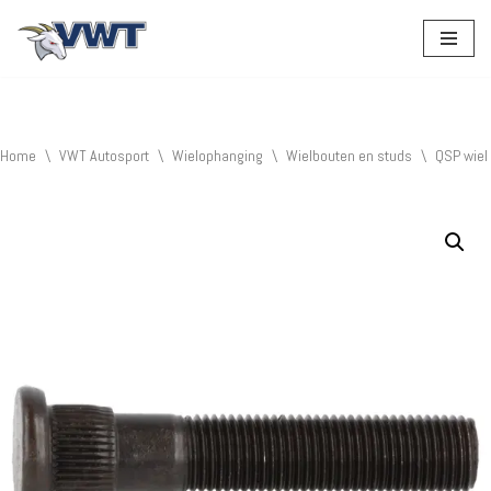
Ga
naar
de
inhoud
Home
\
VWT Autosport
\
Wielophanging
\
Wielbouten en studs
\
QSP wiel