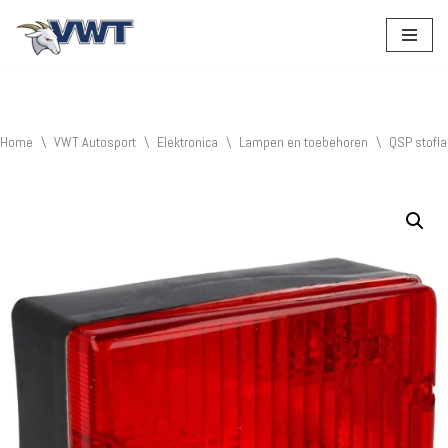
Ga
naar
de
inhoud
Home
\
VWT Autosport
\
Elektronica
\
Lampen en toebehoren
\
QSP stofl