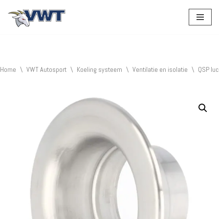
Ga
naar
de
inhoud
Home
\
VWT Autosport
\
Koeling systeem
\
Ventilatie en isolatie
\
QSP luc