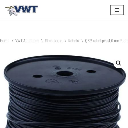
Ga
naar
de
inhoud
Home
\
VWT Autosport
\
Elektronica
\
Kabels
\
QSP kabel pvc 4,0 mm² per