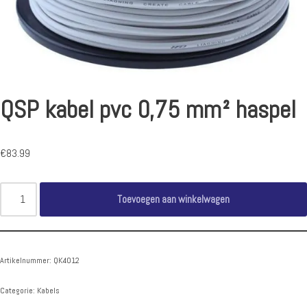
QSP kabel pvc 0,75 mm² haspel
€
83.99
Toevoegen aan winkelwagen
Artikelnummer:
QK4012
Categorie:
Kabels