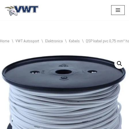
Ga
naar
de
inhoud
Home
\
VWT Autosport
\
Elektronica
\
Kabels
\
QSP kabel pvc 0,75 mm² h